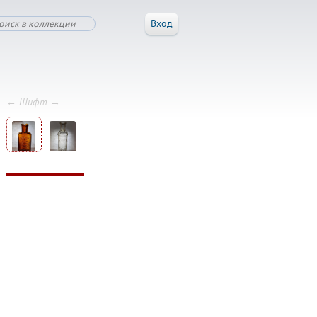
Вход
← Шифт →