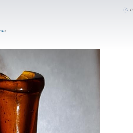
оны
»