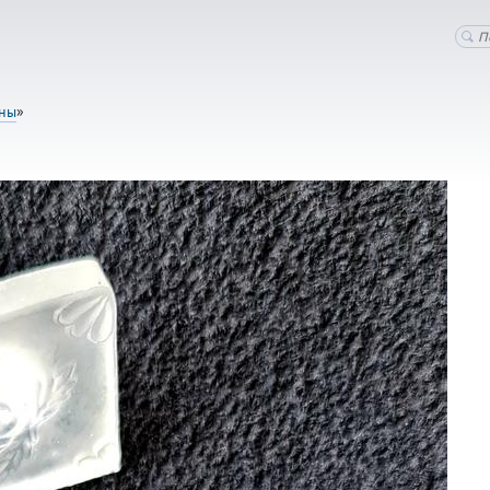
оны
»