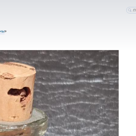
оны
»