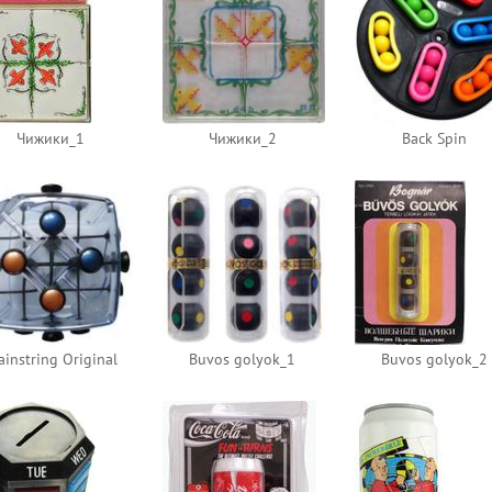
Чижики_1
Чижики_2
Back Spin
ainstring Original
Buvos golyok_1
Buvos golyok_2