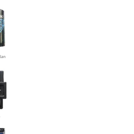
lan
e