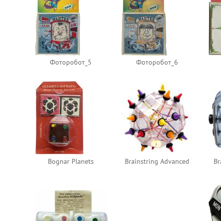
Фоторобот_5
Фоторобот_6
Bognar Planets
Brainstring Advanced
Br