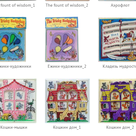
 fount of wisdom_1
The fount of wisdom_2
Аэрофлот
жики-художники
Ежики-художники_2
Кладезь мудрост
Кошки-мышки
Кошкин дом_1
Кошкин дом_2