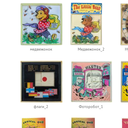
медвежонок
Медвежонок_2
Н
флаги_2
Фоторобот_1