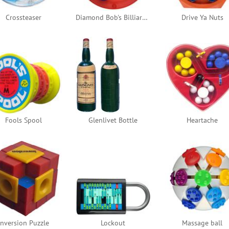
Crossteaser
Diamond Bob's Billiards 9 Ball Puzzle
Drive Ya Nuts
Fools Spool
Glenlivet Bottle
Heartache
Inversion Puzzle
Lockout
Massage ball