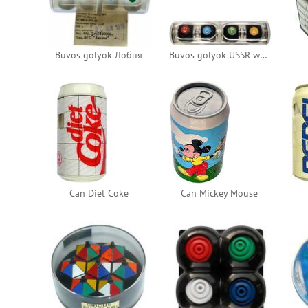
Buvos golyok Лобня
Buvos golyok USSR with letters
Can Diet Coke
Can Mickey Mouse