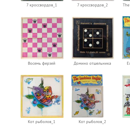
7 кроссвордов_1
7 кроссвордов_2
The
Восемь ферзей
Домино отшельника
Е
Кот рыболов_1
Кот рыболов_2