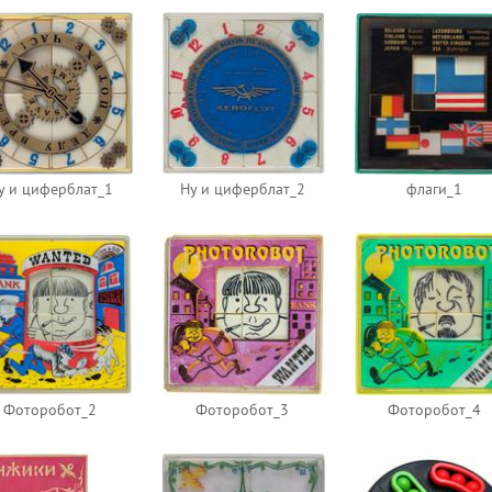
у и циферблат_1
Ну и циферблат_2
флаги_1
Фоторобот_2
Фоторобот_3
Фоторобот_4