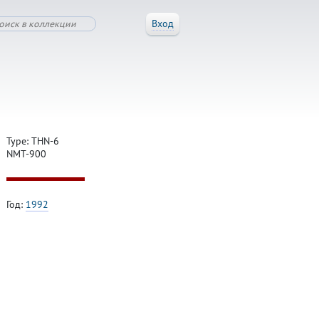
Вход
Type: THN-6
NMT-900
Год:
1992