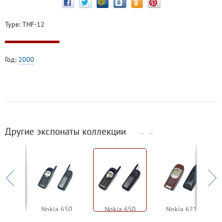
Type: THF-12
Год:
2000
Другие экспонаты коллекции
←
→
6250
Nokia 650
Nokia 650
Nokia 6210