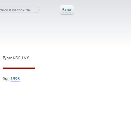
Вход
Type: NSK-1NX
Год:
1998