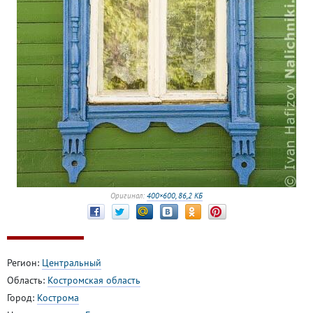
Оригинал:
400×600, 86,2 КБ
Регион:
Центральный
Область:
Костромская область
Город:
Кострома