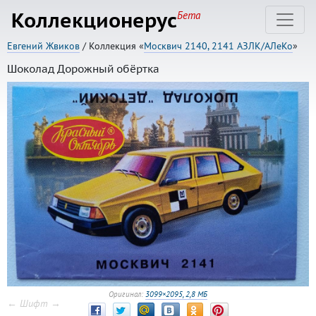
Коллекционерус
Бета
Евгений Жвиков
/ Коллекция «
Москвич 2140, 2141 АЗЛК/АЛеКо
»
Шоколад Дорожный обёртка
Оригинал:
3099×2095, 2,8 МБ
← Шифт →