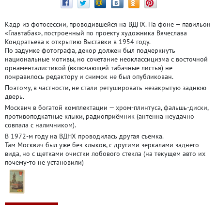
Кадр из фотосессии, проводившейся на ВДНХ. На фоне — павильон
«Главтабак», построенный по проекту художника Вячеслава
Кондратьева к открытию Выставки в 1954 году.
По задумке фотографа, декор должен был подчеркнуть
национальные мотивы, но сочетание неоклассицизма с восточной
орнаменталистикой (включающей табачные листья) не
понравилось редактору и снимок не был опубликован.
Поэтому, в частности, не стали ретушировать незакрытую заднюю
дверь.
Москвич в богатой комплектации — хром-плинтуса, фальшь-диски,
противоподкатные клыки, радиоприёмник (антенна неудачно
совпала с наличником).
В 1972-м году на ВДНХ проводилась другая съемка.
Там Москвич был уже без клыков, с другими зеркалами заднего
вида, но с щетками очистки лобового стекла (на текущем авто их
почему-то не установили)