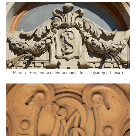
Монограмма Генриха Генриховича Гильзе фан дер Пальса