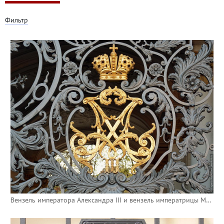
Фильтр
Вензель императора Александра III и вензель императрицы Марии Федоровны