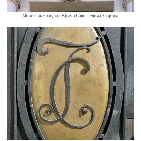
Монограмма купца Ефима Савельевича Егорова