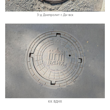
З-д Днепролит г. Дн-вск
КК ВДНХ