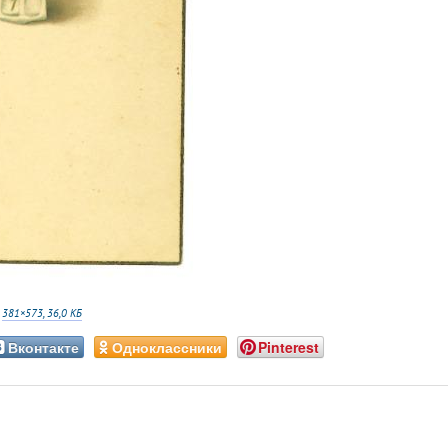
:
381×573, 36,0 КБ
Вконтакте
Одноклассники
Pinterest