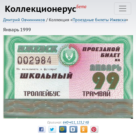
Коллекционерус
Бета
Дмитрий Овчинников
/ Коллекция «
Проездные билеты Ижевска
»
Январь 1999
Оригинал:
640×411, 123,2 КБ