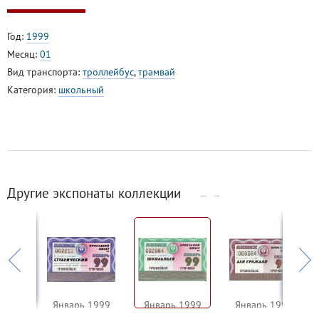
Год:
1999
Месяц:
01
Вид транспорта:
троллейбус
,
трамвай
Категория:
школьный
Другие экспонаты коллекции
←
→
1999
Январь 1999
Январь 1999
Январь 1999