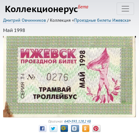
Коллекционерус
Бета
Дмитрий Овчинников
/ Коллекция «
Проездные билеты Ижевска
»
Май 1998
Оригинал:
640×393, 128,2 КБ