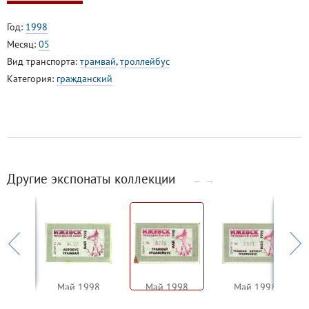
Год:
1998
Месяц:
05
Вид транспорта:
трамвай
,
троллейбус
Категория:
гражданский
Другие экспонаты коллекции
←
→
1998
Май 1998
Май 1998
Май 1998