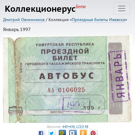
Коллекционерус
Бета
Дмитрий Овчинников
/ Коллекция «
Проездные билеты Ижевска
»
Январь 1997
Оригинал:
640×436, 123,0 КБ