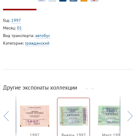
Год:
1997
Месяц:
01
Вид транспорта:
автобус
Категория:
гражданский
Другие экспонаты коллекции
←
→
4
1997
Январь 1997
Март 1997