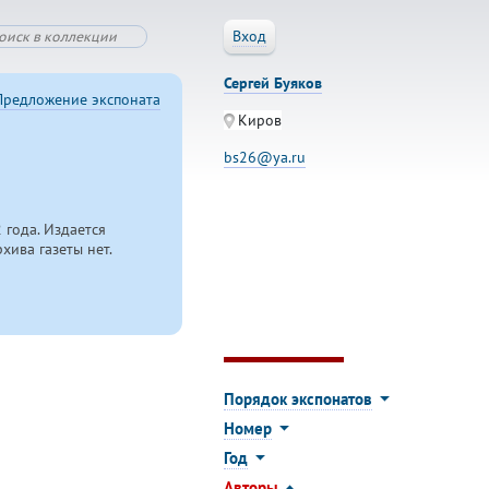
Вход
Сергей Буяков
Предложение экспоната
Киров
bs26@ya.ru
года. Издается
хива газеты нет.
Порядок экспонатов
Номер
Год
Авторы