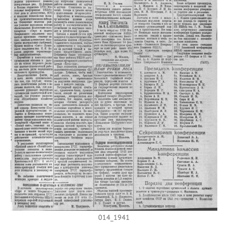
014_1941