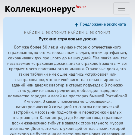
Коллекционерус
Бета
Предложение экспоната
НАЙДЕН 1 ЭКСПОНАТ
НАЙДЕН 1 ЭКСПОНАТ
Русские страховые доски
Вот уже более 30 лет, я изучаю историю отечественного
страхования, по его материальным следам, неким артефактам,
сохранивших дух прошлого до наших дней. Fire marks или так
называемые «страховые доски», знаки страховой защиты — вот
предмет моего пристального внимания. Страховые доски, это
такие таблички имеющие надпись «страховое» или
«застраховано», что все ещё висят на стенах старинных
зданий или дверях квартир в старых подъездах. В поисках
этих удивительных предметов, я объездил изрядное
количество городов и весей на просторах бывшей Российской
Империи. В связи с повсеместно сложившейся,
катастрофической ситуацией со сносом исторической
застройки, массовыми поджогами и перестройкой целых
кварталов, от Калининграда до Владивостока, страховые
доски ежемесячно гибнут в завалах строительного мусора
десятками. Доски, это часть уходящей от нас эпохи, которой
уже скоро не будет, а на её место придет новая, совершенно