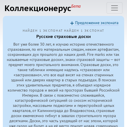
Коллекционерус
Бета
Предложение экспоната
НАЙДЕН 1 ЭКСПОНАТ
НАЙДЕН 1 ЭКСПОНАТ
Русские страховые доски
Вот уже более 30 лет, я изучаю историю отечественного
страхования, по его материальным следам, неким артефактам,
сохранивших дух прошлого до наших дней. Fire marks или так
называемые «страховые доски», знаки страховой защиты — вот
предмет моего пристального внимания. Страховые доски, это
такие таблички имеющие надпись «страховое» или
«застраховано», что все ещё висят на стенах старинных
зданий или дверях квартир в старых подъездах. В поисках
этих удивительных предметов, я объездил изрядное
количество городов и весей на просторах бывшей Российской
Империи. В связи с повсеместно сложившейся,
катастрофической ситуацией со сносом исторической
застройки, массовыми поджогами и перестройкой целых
кварталов, от Калининграда до Владивостока, страховые
доски ежемесячно гибнут в завалах строительного мусора
десятками. Доски, это часть уходящей от нас эпохи, которой
уже скоро не будет, а на её место придет новая, совершенно