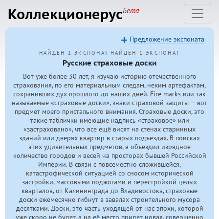
Коллекционерус
Бета
Предложение экспоната
НАЙДЕН 1 ЭКСПОНАТ
НАЙДЕН 1 ЭКСПОНАТ
Русские страховые доски
Вот уже более 30 лет, я изучаю историю отечественного
страхования, по его материальным следам, неким артефактам,
сохранивших дух прошлого до наших дней. Fire marks или так
называемые «страховые доски», знаки страховой защиты — вот
предмет моего пристального внимания. Страховые доски, это
такие таблички имеющие надпись «страховое» или
«застраховано», что все ещё висят на стенах старинных
зданий или дверях квартир в старых подъездах. В поисках
этих удивительных предметов, я объездил изрядное
количество городов и весей на просторах бывшей Российской
Империи. В связи с повсеместно сложившейся,
катастрофической ситуацией со сносом исторической
застройки, массовыми поджогами и перестройкой целых
кварталов, от Калининграда до Владивостока, страховые
доски ежемесячно гибнут в завалах строительного мусора
десятками. Доски, это часть уходящей от нас эпохи, которой
уже скоро не будет, а на её место придет новая, совершенно