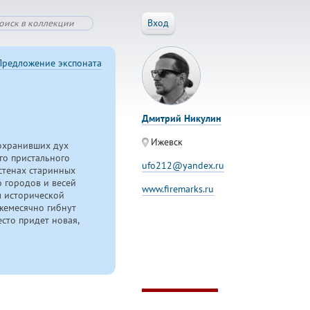
Вход
Предложение экспоната
Дмитрий Никулин
Ижевск
сохранивших дух
го пристального
ufo212@yandex.ru
 стенах старинных
о городов и весей
www.firemarks.ru
м исторической
жемесячно гибнут
есто придет новая,