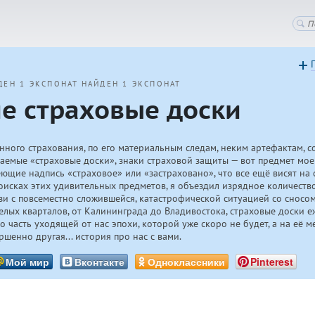
ДЕН 1 ЭКСПОНАТ
НАЙДЕН 1 ЭКСПОНАТ
ие страховые доски
енного страхования, по его материальным следам, неким артефактам, 
ваемые «страховые доски», знаки страховой защиты — вот предмет мое
еющие надпись «страховое» или «застраховано», что все ещё висят на
поисках этих удивительных предметов, я объездил изрядное количеств
зи с повсеместно сложившейся, катастрофической ситуацией со сносо
елых кварталов, от Калининграда до Владивостока, страховые доски е
о часть уходящей от нас эпохи, которой уже скоро не будет, а на её м
ршенно другая... история про нас с вами.
Мой мир
Вконтакте
Одноклассники
Pinterest