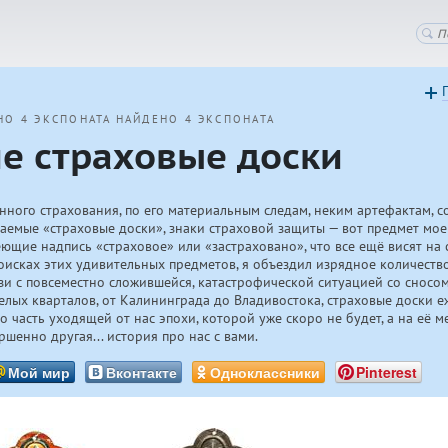
НО 4 ЭКСПОНАТА
НАЙДЕНО 4 ЭКСПОНАТА
ие страховые доски
енного страхования, по его материальным следам, неким артефактам, 
ваемые «страховые доски», знаки страховой защиты — вот предмет мое
еющие надпись «страховое» или «застраховано», что все ещё висят на
поисках этих удивительных предметов, я объездил изрядное количеств
зи с повсеместно сложившейся, катастрофической ситуацией со сносо
елых кварталов, от Калининграда до Владивостока, страховые доски е
о часть уходящей от нас эпохи, которой уже скоро не будет, а на её м
ршенно другая... история про нас с вами.
Мой мир
Вконтакте
Одноклассники
Pinterest