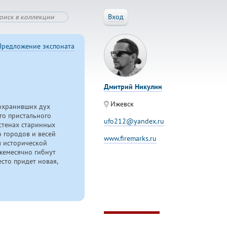
Вход
Предложение экспоната
Дмитрий Никулин
Ижевск
сохранивших дух
го пристального
ufo212@yandex.ru
 стенах старинных
о городов и весей
www.firemarks.ru
м исторической
жемесячно гибнут
есто придет новая,