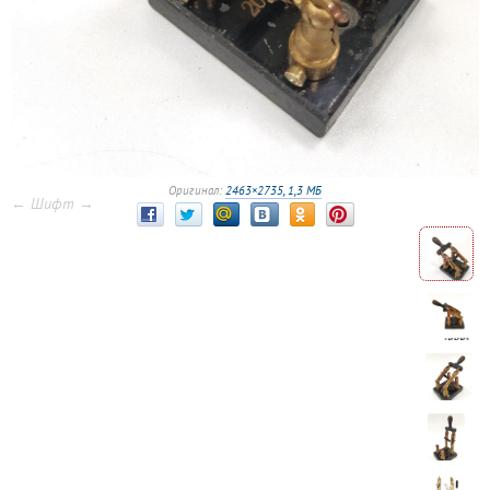
Оригинал:
2463×2735, 1,3 МБ
← Шифт →