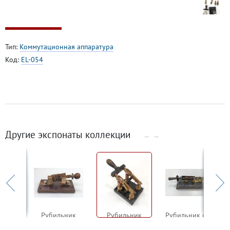
Тип:
Коммутационная аппаратура
Код:
EL-054
Другие экспонаты коллекции
←
→
ник
Рубильник
Рубильник
Рубильник с предохранителем