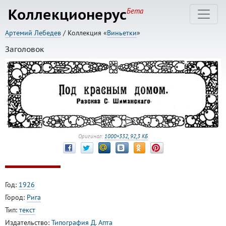
Коллекционерус
Бета
Артемий Лебедев
/ Коллекция «
Виньетки
»
Заголовок
Оригинал:
1000×332, 92,3 КБ
Год:
1926
Город:
Рига
Тип:
текст
Издательство:
Типография Д. Апта