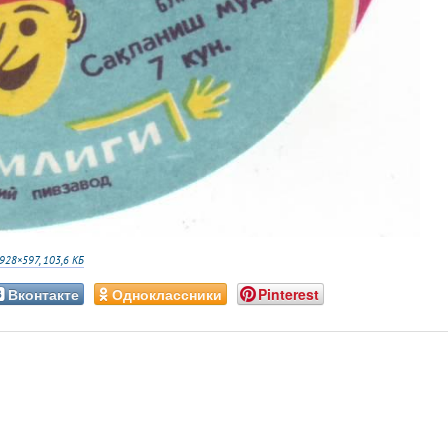
928×597, 103,6 КБ
Вконтакте
Одноклассники
Pinterest