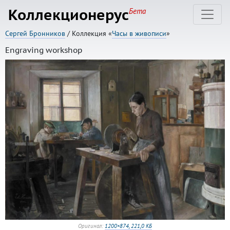
Коллекционерус
Бета
Сергей Бронников
/ Коллекция «
Часы в живописи
»
Engraving workshop
Оригинал:
1200×874, 221,0 КБ