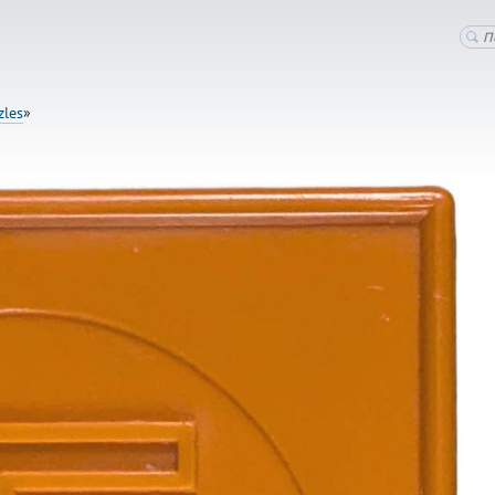
zles
»