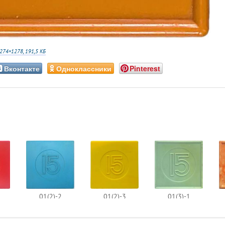
274×1278, 191,5 КБ
Вконтакте
Одноклассники
Pinterest
01(2)-2
01(2)-3
01(3)-1