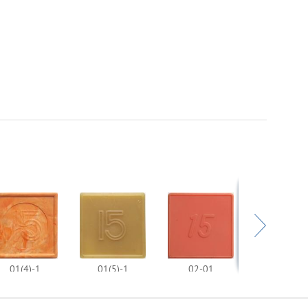
01(4)-1
01(5)-1
02-01
02-02