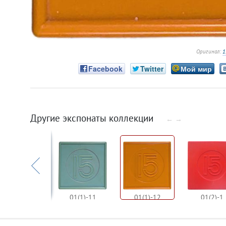
Оригинал:
1
Facebook
Twitter
Мой мир
Другие экспонаты коллекции
←
→
01(1)-10
01(1)-11
01(1)-12
01(2)-1