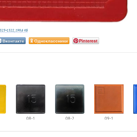
323×1322, 199,6 КБ
Вконтакте
Одноклассники
Pinterest
08-1
08-2
09-1