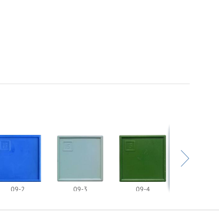
09-2
09-3
09-4
09-5