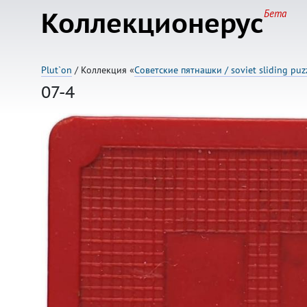
Коллекционерус
Бета
Plut`on
/ Коллекция «
Советские пятнашки / soviet sliding puz
07-4