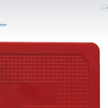
zles
»