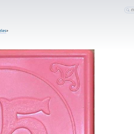
zles
»