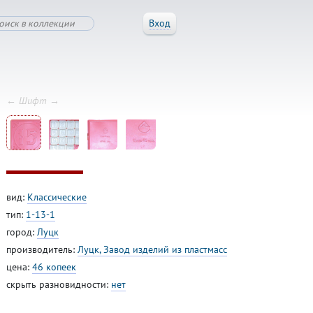
Вход
← Шифт →
вид:
Классические
тип:
1-13-1
город:
Луцк
производитель:
Луцк, Завод изделий из пластмасс
цена:
46 копеек
скрыть разновидности:
нет