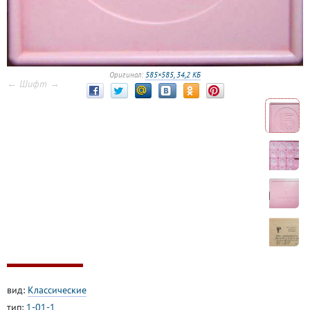
Оригинал:
585×585, 34,2 КБ
← Шифт →
вид:
Классические
тип:
1-01-1