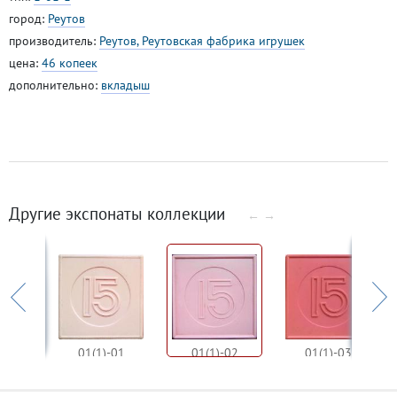
город:
Реутов
производитель:
Реутов, Реутовская фабрика игрушек
цена:
46 копеек
дополнительно:
вкладыш
Другие экспонаты коллекции
←
→
Труд и творчество_2
01(1)-01
01(1)-02
01(1)-03